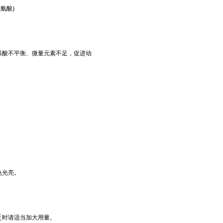
色氨酸)
基酸不平衡、微量元素不足，促进动
色光亮。
重 缺乏时请适当加大用量。